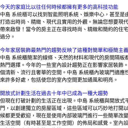
今天的家庭比以往任何時候都擁有更多的高科技功能
中島
系統櫃
可以找到智能照明系統、娛樂中心，甚至是
打造出時尚、精緻、現代且實用的外觀。無論您想要現
帶來啟發！當今的房主正在尋找時尚、精緻和簡約的住
過分。
今年家居裝飾最熱門的趨勢反映了這種對簡單和極簡主
中島 系統櫃簡潔的線條、天然的材料和現代的房間隔板
熱門選擇。今年的一些室內設計趨勢正在影響家居裝飾
個清新、流行且奢華的空間。中島 系統櫃內玻璃門適應
來許多好處，包括使您的室內空間更加通風和明亮。
開放式計劃生活在過去十年中已成為一種大趨勢
但現在打破計劃的生活正在出現。中島 系統櫃與開放式
門，以創建獨立的房屋區域，這些區域可以巧妙地打開
候都更受歡迎，現在是使用內部玻璃門進行一些簡單改變
生活空間（有時甚至是工作空間）的佈局和感覺。
室內