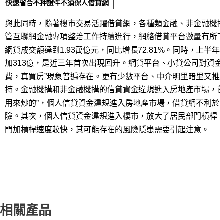
快速省合不押證件不須保人借貸網
與此同時，隨著樓市交易活躍借貸網，各種類金融、非金融機
管互聯網金融專項整治工作持續進行，網絡借貸平台數量有所
網貸成交額達到1.93萬億元，同比增長72.81%。同時，上半
加313億，是近三年首次出現回升。網貸平台、小貸公司對資
費，真買房”現象普遍存在。更有少數平台、中介明里暗里又推
持。金融機搆和非金融機搆的信貸資金違規進入房地產市場，
用來炒的”，個人信貸資金違規進入房地產市場，借貸網不利
險。其次，個人信貸資金違規進入樓市，放大了居民部門槓桿
門加槓桿速度較快，其可能存在的風險隱患需要引起注意。
相關產品