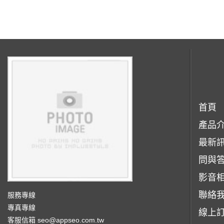
首頁
產品
最新
問與
影音
聯絡
服務專線
專真專線
線上
客服信箱
seo@appseo.com.tw