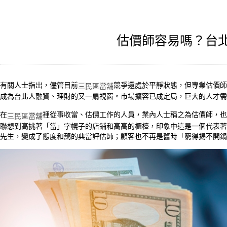
估價師容易嗎？台
有關人士指出，儘管目前
競爭還處於平靜狀態，但專業估價師
三民區當舖
成為台北人融資、理財的又一扇視窗。市場擴容已成定局，巨大的人才需
在
裡從事收當、估價工作的人員，業內人士稱之為估價師，也
三民區當舖
聯想到高挑著「當」字幌子的店鋪和高高的櫃檯，印象中這是一個代表著
先生，變成了態度和藹的典當評估師；顧客也不再是舊時「窮得揭不開